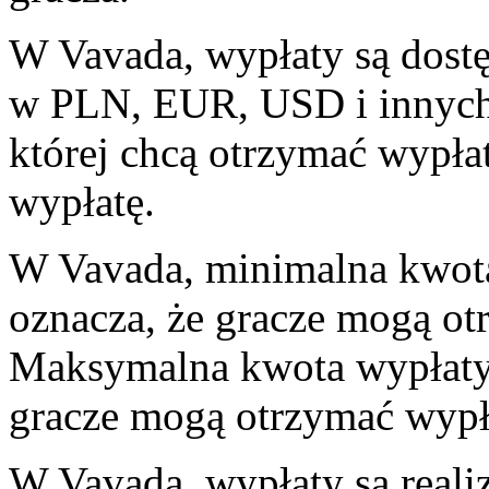
W Vavada, wypłaty są dost
w PLN, EUR, USD i innych
której chcą otrzymać wypła
wypłatę.
W Vavada, minimalna kwota
oznacza, że gracze mogą ot
Maksymalna kwota wypłaty 
gracze mogą otrzymać wypł
W Vavada, wypłaty są reali