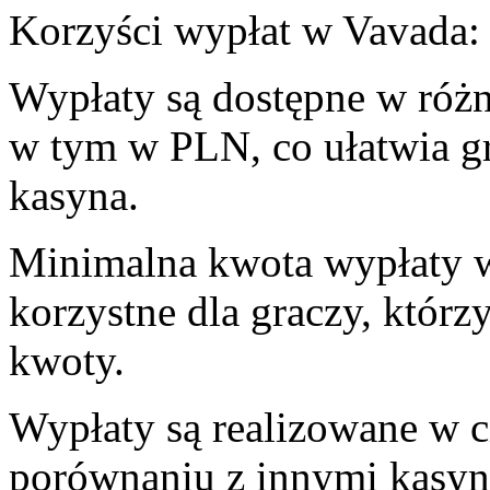
Korzyści wypłat w Vavada:
Wypłaty są dostępne w ró
w tym w PLN, co ułatwia gr
kasyna.
Minimalna kwota wypłaty w
korzystne dla graczy, którz
kwoty.
Wypłaty są realizowane w c
porównaniu z innymi kasyn