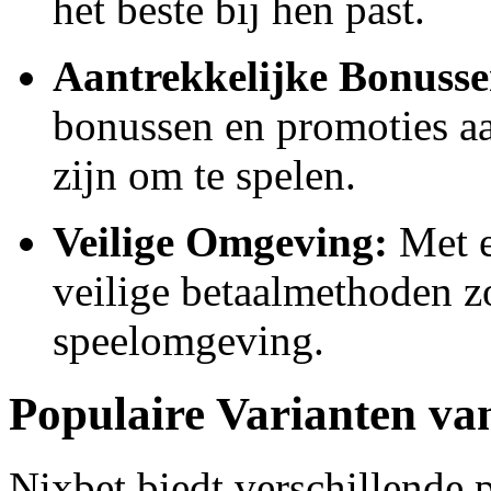
het beste bij hen past.
Aantrekkelijke Bonusse
bonussen en promoties aa
zijn om te spelen.
Veilige Omgeving:
Met e
veilige betaalmethoden z
speelomgeving.
Populaire Varianten va
Nixbet biedt verschillende 