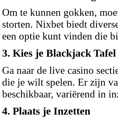
Om te kunnen gokken, moet 
storten. Nixbet biedt divers
een optie kunt vinden die bij
3. Kies je Blackjack Tafel
Ga naar de live casino sectie
die je wilt spelen. Er zijn v
beschikbaar, variërend in in
4. Plaats je Inzetten