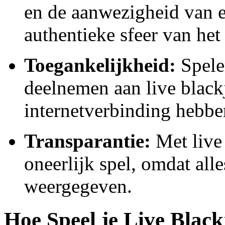
en de aanwezigheid van e
authentieke sfeer van het 
Toegankelijkheid:
Speler
deelnemen aan live black
internetverbinding hebbe
Transparantie:
Met live 
oneerlijk spel, omdat alle
weergegeven.
Hoe Speel je Live Blac