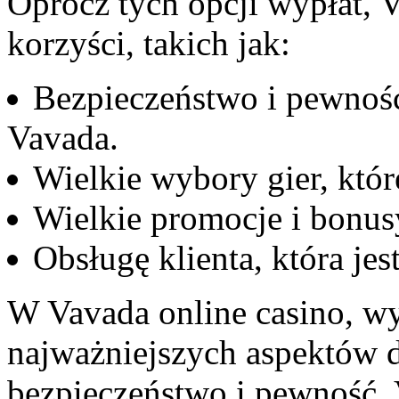
Oprócz tych opcji wypłat, V
korzyści, takich jak:
Bezpieczeństwo i pewność
Vavada.
Wielkie wybory gier, któr
Wielkie promocje i bonusy
Obsługę klienta, która jes
W Vavada online casino, wy
najważniejszych aspektów d
bezpieczeństwo i pewność, 