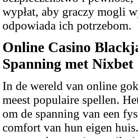
wypłat, aby graczy mogli wy
odpowiada ich potrzebom.
Online Casino Blackj
Spanning met Nixbet
In de wereld van online gok
meest populaire spellen. He
om de spanning van een fysi
comfort van hun eigen huis.