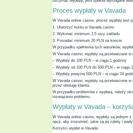
otrzymać wypłatę, jeśli spełnia wymagane war
Proces wypłaty w Vavada
W Vavada online casino, proces wypłaty jest p
1. Utworzyć konto w Vavada casino
2. Wykonać minimum 1,5 razy zakładu
3. Posiadać minimum 20 PLN na koncie
W przypadku spełnienia tych warunków, wypłat
W Vavada casino, wypłaty są przetwarzane w 
– Wypłaty do 100 PLN – w ciągu 1 godziny
– Wypłaty od 100 PLN do 500 PLN – w ciągu 2
– Wypłaty powyżej 500 PLN – w ciągu 24 godz
W Vavada casino, wypłaty są przetwarzane w 
przez obsługę klienta.
W przypadku problemów z wypłatą, należy sko
rozwiązaniu problemu.
Wypłaty w Vavada – korzyśc
W Vavada online casino, wypłaty są jednym z 
opcji, aby zrozumieć, jakie są jej zalety i wady
Korzyści wypłat w Vavada: