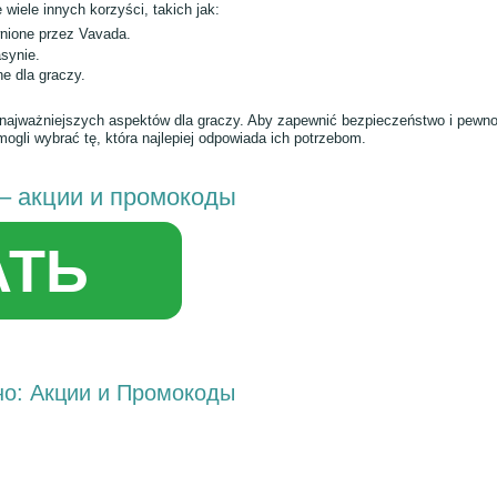
 wiele innych korzyści, takich jak:
nione przez Vavada.
asynie.
ne dla graczy.
 najważniejszych aspektów dla graczy. Aby zapewnić bezpieczeństwo i pewn
mogli wybrać tę, która najlepiej odpowiada ich potrzebom.
 – акции и промокоды
АТЬ
но: Акции и Промокоды