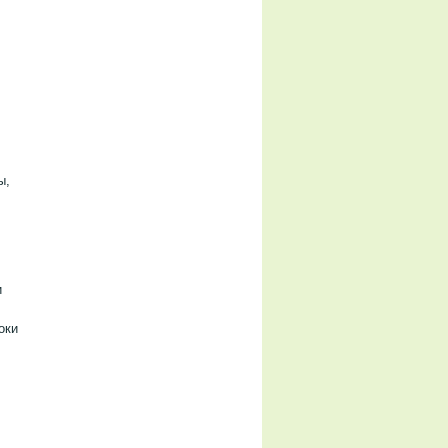
ы,
и
оки