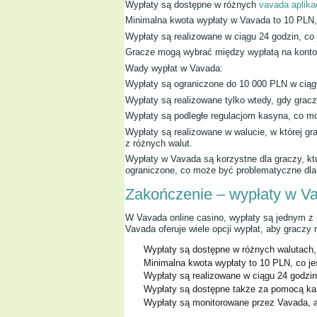
Wypłaty są dostępne w różnych
vavada aplika
Minimalna kwota wypłaty w Vavada to 10 PLN, c
Wypłaty są realizowane w ciągu 24 godzin, co
Gracze mogą wybrać między wypłatą na konto b
Wady wypłat w Vavada:
Wypłaty są ograniczone do 10 000 PLN w ciąg
Wypłaty są realizowane tylko wtedy, gdy grac
Wypłaty są podległe regulacjom kasyna, co mo
Wypłaty są realizowane w walucie, w której g
z różnych walut.
Wypłaty w Vavada są korzystne dla graczy, kt
ograniczone, co może być problematyczne dla
Zakończenie – wypłaty w V
W Vavada online casino, wypłaty są jednym z
Vavada oferuje wiele opcji wypłat, aby graczy 
Wypłaty są dostępne w różnych walutac
Minimalna kwota wypłaty to 10 PLN, co je
Wypłaty są realizowane w ciągu 24 godzin
Wypłaty są dostępne także za pomocą kar
Wypłaty są monitorowane przez Vavada, a