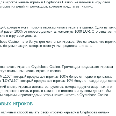
я игроков начать играть в Cryptoboss Casino, не вложив в игру свои
торые из акций и промокодов, которые предлагает казино.
ций, которые могут помочь игрокам начать играть в казино. Одна из таки
рый равен 100% от первого депозита, максимум 1000 EUR. Это означает, 
жив в игру свои деньги.
oss Casino – это бонус для лояльных игроков. Это означает, что игроки
ть бонусы и акции, которые помогут им продолжать играть.
ов начать играть в Cryptoboss Casino. Промокоды предлагают игрокам
гут помочь им начать играть в казино.
E100”, который предлагает игрокам 100% бонус от первого депозита,
 “LOYAL10”, который предлагает игрокам 10% бонус от каждого депозит
кий спектр игровых автоматов, рулеток, покера и других азартных игр.
ля игроков начать играть в казино, не вложив в игру свои деньги. Мы
 акциями и промокодами, чтобы начать играть в Cryptoboss Casino.
овых игроков
 отличный способ начать свою игровую карьеру в Cryptoboss онлайн