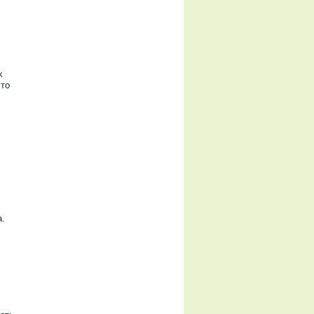
х
что
,
а.