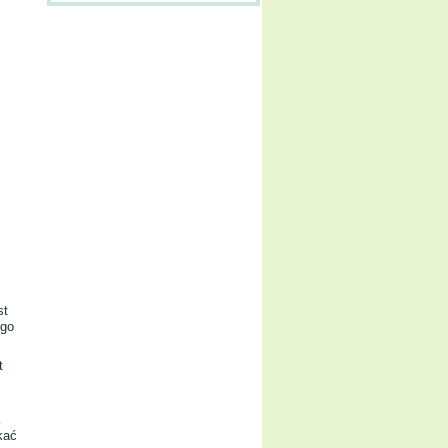
st
ego
t
kać