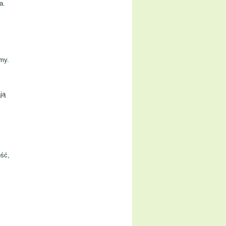
a.
my.
ją
ość,