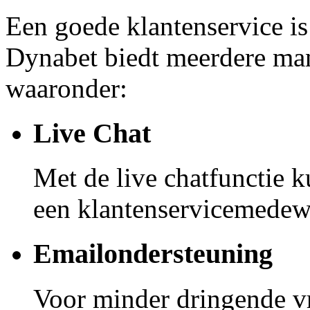
Een goede klantenservice is 
Dynabet biedt meerdere man
waaronder:
Live Chat
Met de live chatfunctie k
een klantenservicemedewe
Emailondersteuning
Voor minder dringende vr