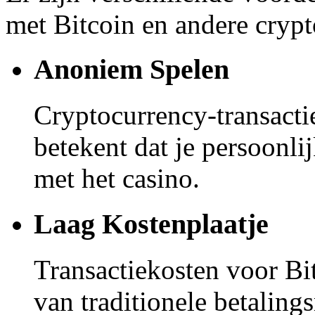
met Bitcoin en andere crypt
Anoniem Spelen
Cryptocurrency-transacti
betekent dat je persoonl
met het casino.
Laag Kostenplaatje
Transactiekosten voor Bit
van traditionele betalin