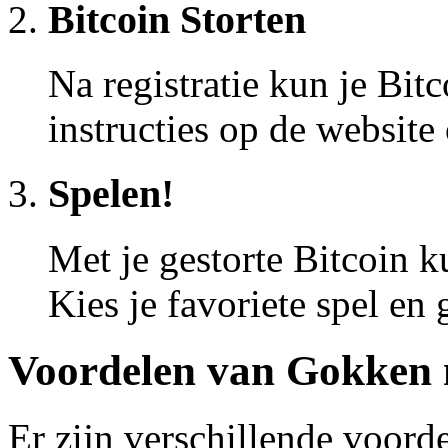
Bitcoin Storten
Na registratie kun je Bitc
instructies op de website
Spelen!
Met je gestorte Bitcoin k
Kies je favoriete spel en 
Voordelen van Gokken 
Er zijn verschillende voor