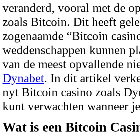
veranderd, vooral met de o
zoals Bitcoin. Dit heeft gel
zogenaamde “Bitcoin casino
weddenschappen kunnen plaa
van de meest opvallende ni
Dynabet
. In dit artikel ve
nyt Bitcoin casino zoals Dy
kunt verwachten wanneer je
Wat is een Bitcoin Casi