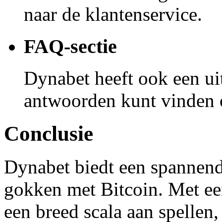
naar de klantenservice.
FAQ-sectie
Dynabet heeft ook een ui
antwoorden kunt vinden o
Conclusie
Dynabet biedt een spannend
gokken met Bitcoin. Met een
een breed scala aan spellen,