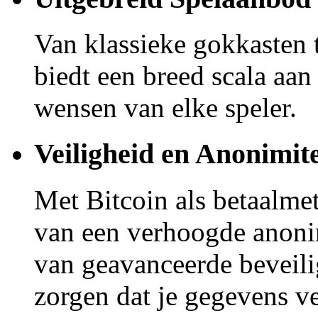
Van klassieke gokkasten t
biedt een breed scala aan
wensen van elke speler.
Veiligheid en Anonimite
Met Bitcoin als betaalme
van een verhoogde anoni
van geavanceerde beveili
zorgen dat je gegevens vei