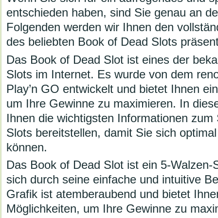
entschieden haben, sind Sie genau an der
Folgenden werden wir Ihnen den vollstän
des beliebten Book of Dead Slots präsent
Das Book of Dead Slot ist eines der beka
Slots im Internet. Es wurde von dem ren
Play’n GO entwickelt und bietet Ihnen ein
um Ihre Gewinne zu maximieren. In dies
Ihnen die wichtigsten Informationen zum
Slots bereitstellen, damit Sie sich optima
können.
Das Book of Dead Slot ist ein 5-Walzen-S
sich durch seine einfache und intuitive 
Grafik ist atemberaubend und bietet Ihne
Möglichkeiten, um Ihre Gewinne zu maxim