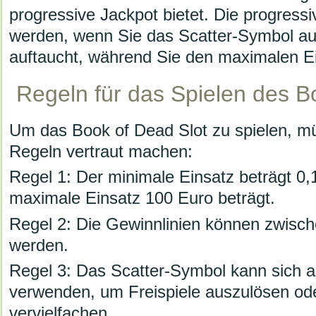
progressive Jackpot bietet. Die progress
werden, wenn Sie das Scatter-Symbol au
auftaucht, während Sie den maximalen E
Regeln für das Spielen des B
Um das Book of Dead Slot zu spielen, mü
Regeln vertraut machen:
Regel 1: Der minimale Einsatz beträgt 0
maximale Einsatz 100 Euro beträgt.
Regel 2: Die Gewinnlinien können zwisc
werden.
Regel 3: Das Scatter-Symbol kann sich a
verwenden, um Freispiele auszulösen o
vervielfachen.