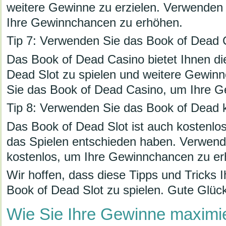
weitere Gewinne zu erzielen. Verwenden
Ihre Gewinnchancen zu erhöhen.
Tip 7: Verwenden Sie das Book of Dead 
Das Book of Dead Casino bietet Ihnen di
Dead Slot zu spielen und weitere Gewinn
Sie das Book of Dead Casino, um Ihre 
Tip 8: Verwenden Sie das Book of Dead 
Das Book of Dead Slot ist auch kostenlos
das Spielen entschieden haben. Verwend
kostenlos, um Ihre Gewinnchancen zu er
Wir hoffen, dass diese Tipps und Tricks I
Book of Dead Slot zu spielen. Gute Glück
Wie Sie Ihre Gewinne maximi