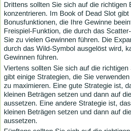
Drittens sollten Sie sich auf die richtige
konzentrieren. Im Book of Dead Slot gibt 
Bonusfunktionen, die Ihre Gewinne beein
Freispiel-Funktion, die durch das Scatte
Sie zu vielen Gewinnen führen. Die Expan
durch das Wild-Symbol ausgelöst wird, 
Gewinnen führen.
Viertens sollten Sie sich auf die richtige
gibt einige Strategien, die Sie verwend
zu maximieren. Eine gute Strategie ist, d
kleinen Beträgen setzen und dann auf d
aussetzen. Eine andere Strategie ist, da
kleinen Beträgen setzen und dann auf di
aussetzen.