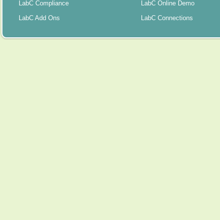
LabC Compliance
LabC Online Demo
LabC Add Ons
LabC Connections