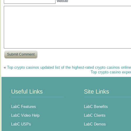
Website
«
Top crypto casinos updated list of the highest-rated crypto casinos onlin
Top crypto casino expert
Useful Links
Site Links
LabC Features
LabC Benefits
LabC Video Help
LabC Clients
LabC USPs
LabC Demos