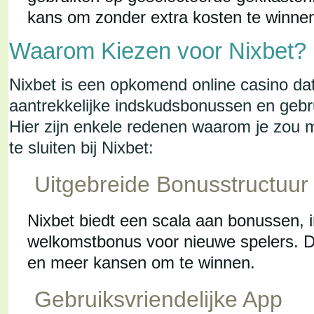
kans om zonder extra kosten te winne
Waarom Kiezen voor Nixbet?
Nixbet is een opkomend online casino dat
aantrekkelijke indskudsbonussen en gebrui
Hier zijn enkele redenen waarom je zou
te sluiten bij Nixbet:
Uitgebreide Bonusstructuur
Nixbet biedt een scala aan bonussen, 
welkomstbonus voor nieuwe spelers. D
en meer kansen om te winnen.
Gebruiksvriendelijke App