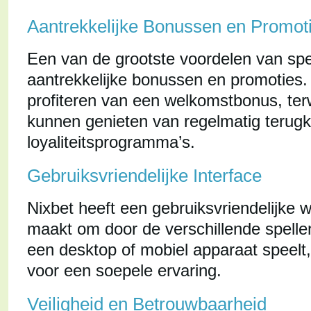
Aantrekkelijke Bonussen en Promot
Een van de grootste voordelen van spel
aantrekkelijke bonussen en promoties
profiteren van een welkomstbonus, terw
kunnen genieten van regelmatig terug
loyaliteitsprogramma’s.
Gebruiksvriendelijke Interface
Nixbet heeft een gebruiksvriendelijke w
maakt om door de verschillende spellen
een desktop of mobiel apparaat speelt,
voor een soepele ervaring.
Veiligheid en Betrouwbaarheid