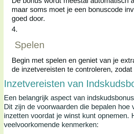
De bonus wordt meestal automatisch a
maar soms moet je een bonuscode inv
goed door.
Spelen
Begin met spelen en geniet van je extr
de inzetvereisten te controleren, zoda
Inzetvereisten van Indskuds
Een belangrijk aspect van indskudsbonuss
Dit zijn de voorwaarden die bepalen hoe
inzetten voordat je winst kunt opnemen. H
veelvoorkomende kenmerken: