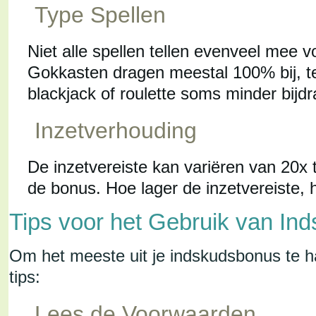
Type Spellen
Niet alle spellen tellen evenveel mee v
Gokkasten dragen meestal 100% bij, ter
blackjack of roulette soms minder bijd
Inzetverhouding
De inzetvereiste kan variëren van 20x t
de bonus. Hoe lager de inzetvereiste, 
Tips voor het Gebruik van I
Om het meeste uit je indskudsbonus te ha
tips:
Lees de Voorwaarden