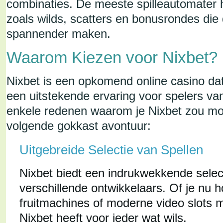
combinaties. De meeste spilleautomater 
zoals wilds, scatters en bonusrondes die
spannender maken.
Waarom Kiezen voor Nixbet?
Nixbet is een opkomend online casino dat
een uitstekende ervaring voor spelers van
enkele redenen waarom je Nixbet zou mo
volgende gokkast avontuur:
Uitgebreide Selectie van Spellen
Nixbet biedt een indrukwekkende selec
verschillende ontwikkelaars. Of je nu 
fruitmachines of moderne video slots 
Nixbet heeft voor ieder wat wils.