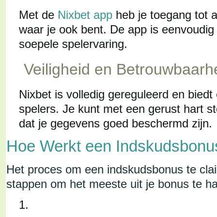
Met de
Nixbet app
heb je toegang tot a
waar je ook bent. De app is eenvoudig 
soepele spelervaring.
Veiligheid en Betrouwbaarh
Nixbet is volledig gereguleerd en biedt
spelers. Je kunt met een gerust hart 
dat je gegevens goed beschermd zijn.
Hoe Werkt een Indskudsbonu
Het proces om een indskudsbonus te cla
stappen om het meeste uit je bonus te ha