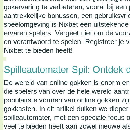
gokervaring te verbeteren, vooral bij een 
aantrekkelijke bonussen, een gebruiksvrie
speelomgeving is Nixbet een uitstekende
ervaren spelers. Vergeet niet om de vo
en verantwoord te spelen. Registreer je
Nixbet te bieden heeft!
Spilleautomater Spil: Ontdek 
De wereld van online gokken is enorm en 
die spelers van over de hele wereld aant
populairste vormen van online gokken zijn
gokkasten. In dit artikel duiken we dieper
spilleautomater, met een speciale focus o
veel te bieden heeft aan zowel nieuwe als