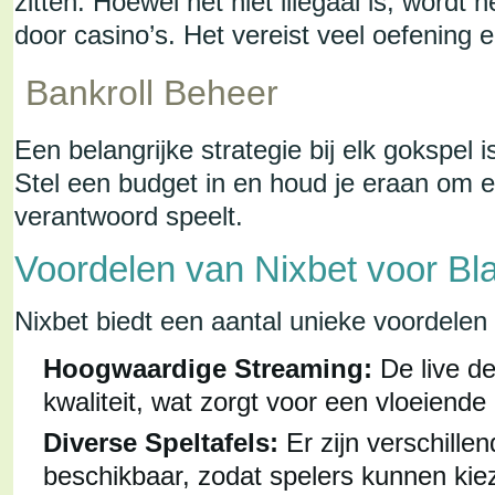
zitten. Hoewel het niet illegaal is, wordt
door casino’s. Het vereist veel oefening e
Bankroll Beheer
Een belangrijke strategie bij elk gokspel i
Stel een budget in en houd je eraan om e
verantwoord speelt.
Voordelen van Nixbet voor Bl
Nixbet biedt een aantal unieke voordelen 
Hoogwaardige Streaming:
De live de
kwaliteit, wat zorgt voor een vloeiend
Diverse Speltafels:
Er zijn verschille
beschikbaar, zodat spelers kunnen kiez