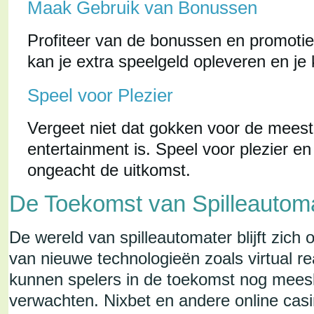
Maak Gebruik van Bonussen
Profiteer van de bonussen en promoties
kan je extra speelgeld opleveren en je
Speel voor Plezier
Vergeet niet dat gokken voor de mee
entertainment is. Speel voor plezier en
ongeacht de uitkomst.
De Toekomst van Spilleautom
De wereld van spilleautomater blijft zich
van nieuwe technologieën zoals virtual re
kunnen spelers in de toekomst nog mees
verwachten. Nixbet en andere online casin