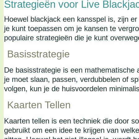
Strategieën voor Live Blackja
Hoewel blackjack een kansspel is, zijn er 
je kunt toepassen om je kansen te vergrot
populaire strategieën die je kunt overweg
Basisstrategie
De basisstrategie is een mathematische a
je moet slaan, passen, verdubbelen of spl
volgen, kun je de huisvoordelen minimali
Kaarten Tellen
Kaarten tellen is een techniek die door 
gebruikt om een idee te krijgen van welke