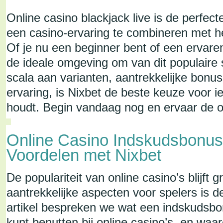
Online casino blackjack live is de perfe
een casino-ervaring te combineren met h
Of je nu een beginner bent of een ervare
de ideale omgeving om van dit populaire 
scala aan varianten, aantrekkelijke bon
ervaring, is Nixbet de beste keuze voor i
houdt. Begin vandaag nog en ervaar de o
Online Casino Indskudsbonus
Voordelen met Nixbet
De populariteit van online casino’s blijft
aantrekkelijke aspecten voor spelers is d
artikel bespreken we wat een indskudsbo
kunt benutten bij online casino’s, en wa