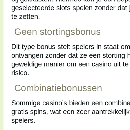
geselecteerde slots spelen zonder dat j
te zetten.
Geen stortingsbonus
Dit type bonus stelt spelers in staat o
ontvangen zonder dat ze een storting h
geweldige manier om een casino uit te
risico.
Combinatiebonussen
Sommige casino’s bieden een combinat
gratis spins, wat een zeer aantrekkelij
spelers.