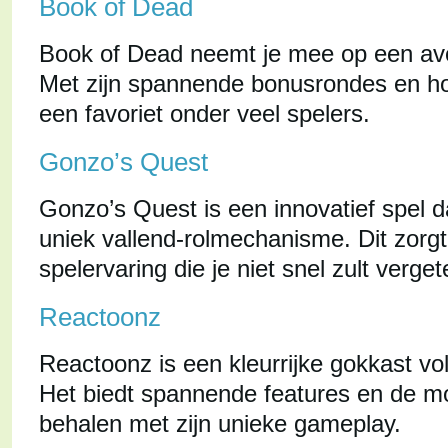
Book of Dead
Book of Dead neemt je mee op een avo
Met zijn spannende bonusrondes en hoge
een favoriet onder veel spelers.
Gonzo’s Quest
Gonzo’s Quest is een innovatief spel 
uniek vallend-rolmechanisme. Dit zorg
spelervaring die je niet snel zult verget
Reactoonz
Reactoonz is een kleurrijke gokkast vo
Het biedt spannende features en de mo
behalen met zijn unieke gameplay.