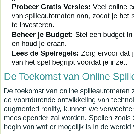
Probeer Gratis Versies:
Veel online c
van spilleautomaten aan, zodat je het 
te investeren.
Beheer je Budget:
Stel een budget in 
en houd je eraan.
Lees de Spelregels:
Zorg ervoor dat j
van het spel begrijpt voordat je inzet.
De Toekomst van Online Spil
De toekomst van online spilleautomaten z
de voortdurende ontwikkeling van technolog
augmented reality, kunnen we verwachten
meeslepender zal worden. Spellen zoals Sp
begin van wat er mogelijk is in de wereld