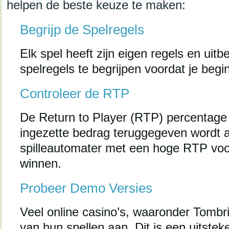
helpen de beste keuze te maken:
Begrijp de Spelregels
Elk spel heeft zijn eigen regels en uit
spelregels te begrijpen voordat je begi
Controleer de RTP
De Return to Player (RTP) percentage 
ingezette bedrag teruggegeven wordt a
spilleautomater met een hoge RTP voo
winnen.
Probeer Demo Versies
Veel online casino’s, waaronder Tombr
van hun spellen aan. Dit is een uitste