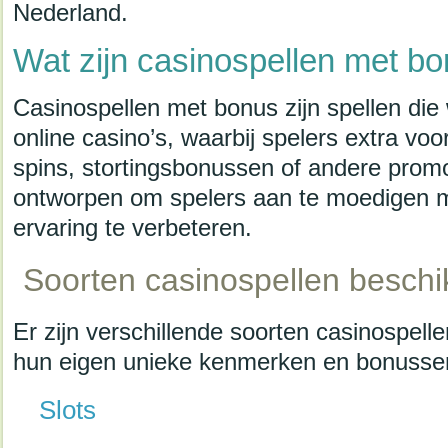
Nederland.
Wat zijn casinospellen met b
Casinospellen met bonus zijn spellen di
online casino’s, waarbij spelers extra voor
spins, stortingsbonussen of andere prom
ontworpen om spelers aan te moedigen m
ervaring te verbeteren.
Soorten casinospellen beschi
Er zijn verschillende soorten casinospelle
hun eigen unieke kenmerken en bonusse
Slots