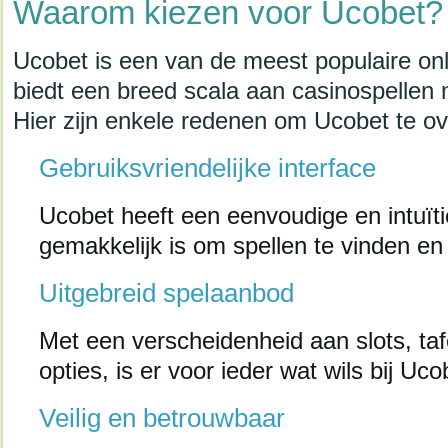
Waarom kiezen voor Ucobet?
Ucobet is een van de meest populaire onl
biedt een breed scala aan casinospellen 
Hier zijn enkele redenen om Ucobet te o
Gebruiksvriendelijke interface
Ucobet heeft een eenvoudige en intuïti
gemakkelijk is om spellen te vinden en
Uitgebreid spelaanbod
Met een verscheidenheid aan slots, tafe
opties, is er voor ieder wat wils bij Uco
Veilig en betrouwbaar