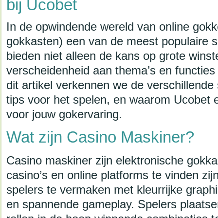
bij Ucobet
In de opwindende wereld van online gokke
gokkasten) een van de meest populaire s
bieden niet alleen de kans op grote wins
verscheidenheid aan thema’s en functies d
dit artikel verkennen we de verschillende
tips voor het spelen, en waarom Ucobet 
voor jouw gokervaring.
Wat zijn Casino Maskiner?
Casino maskiner zijn elektronische gokka
casino’s en online platforms te vinden zi
spelers te vermaken met kleurrijke graph
en spannende gameplay. Spelers plaatsen