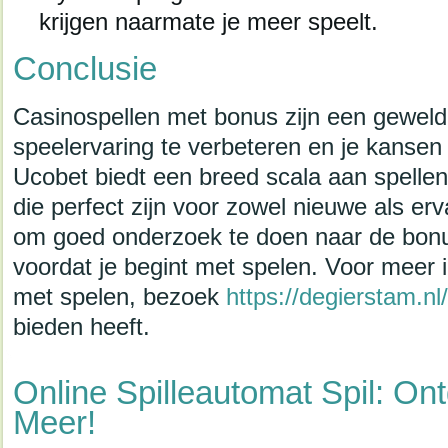
krijgen naarmate je meer speelt.
Conclusie
Casinospellen met bonus zijn een geweld
speelervaring te verbeteren en je kansen 
Ucobet biedt een breed scala aan spellen
die perfect zijn voor zowel nieuwe als erv
om goed onderzoek te doen naar de bon
voordat je begint met spelen. Voor meer 
met spelen, bezoek
https://degierstam.nl/
bieden heeft.
Online Spilleautomat Spil: Ont
Meer!