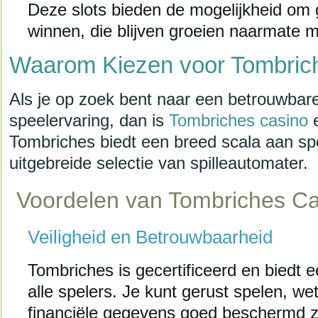
Deze slots bieden de mogelijkheid om g
winnen, die blijven groeien naarmate m
Waarom Kiezen voor Tombric
Als je op zoek bent naar een betrouwbar
speelervaring, dan is
Tombriches casino
e
Tombriches biedt een breed scala aan sp
uitgebreide selectie van spilleautomater.
Voordelen van Tombriches C
Veiligheid en Betrouwbaarheid
Tombriches is gecertificeerd en biedt 
alle spelers. Je kunt gerust spelen, we
financiële gegevens goed beschermd zi