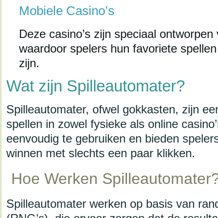
Mobiele Casino’s
Deze casino’s zijn speciaal ontworpen
waardoor spelers hun favoriete spelle
zijn.
Wat zijn Spilleautomater?
Spilleautomater, ofwel gokkasten, zijn e
spellen in zowel fysieke als online casin
eenvoudig te gebruiken en bieden spelers
winnen met slechts een paar klikken.
Hoe Werken Spilleautomater
Spilleautomater werken op basis van ra