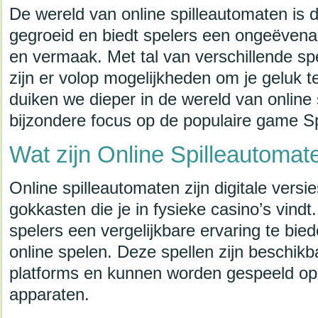
De wereld van online spilleautomaten is d
gegroeid en biedt spelers een ongeëvena
en vermaak. Met tal van verschillende spe
zijn er volop mogelijkheden om je geluk te
duiken we dieper in de wereld van online 
bijzondere focus op de populaire game Spi
Wat zijn Online Spilleautomat
Online spilleautomaten zijn digitale versie
gokkasten die je in fysieke casino’s vind
spelers een vergelijkbare ervaring te bi
online spelen. Deze spellen zijn beschikb
platforms en kunnen worden gespeeld op 
apparaten.