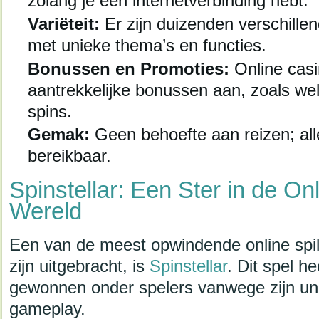
zolang je een internetverbinding hebt.
Variëteit:
Er zijn duizenden verschillen
met unieke thema’s en functies.
Bonussen en Promoties:
Online casi
aantrekkelijke bonussen aan, zoals we
spins.
Gemak:
Geen behoefte aan reizen; all
bereikbaar.
Spinstellar: Een Ster in de On
Wereld
Een van de meest opwindende online spill
zijn uitgebracht, is
Spinstellar
. Dit spel he
gewonnen onder spelers vanwege zijn un
gameplay.