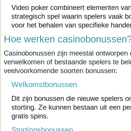
Video poker combineert elementen van 
strategisch spel waarin spelers vaak
voor het behalen van specifieke hande
Hoe werken casinobonussen
Casinobonussen zijn meestal ontworpen 
verwelkomen of bestaande spelers te belo
veelvoorkomende soorten bonussen:
Welkomstbonussen
Dit zijn bonussen die nieuwe spelers o
storting. Ze kunnen bestaan uit een pe
gratis spins.
Stortingsbonussen