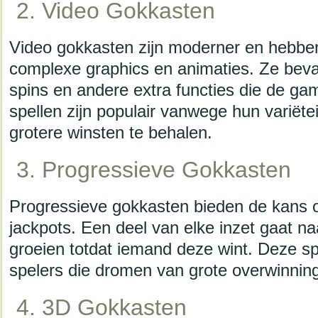
2. Video Gokkasten
Video gokkasten zijn moderner en hebben 
complexe graphics en animaties. Ze beva
spins en andere extra functies die de ga
spellen zijn populair vanwege hun variëte
grotere winsten te behalen.
3. Progressieve Gokkasten
Progressieve gokkasten bieden de kans 
jackpots. Een deel van elke inzet gaat naar
groeien totdat iemand deze wint. Deze spe
spelers die dromen van grote overwinnin
4. 3D Gokkasten