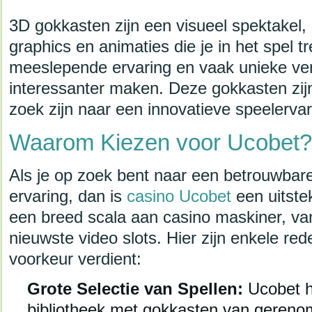
3D gokkasten zijn een visueel spektakel
graphics en animaties die je in het spel 
meeslepende ervaring en vaak unieke ver
interessanter maken. Deze gokkasten zijn
zoek zijn naar een innovatieve speelervar
Waarom Kiezen voor Ucobet?
Als je op zoek bent naar een betrouwbar
ervaring, dan is
casino Ucobet
een uitste
een breed scala aan casino maskiner, va
nieuwste video slots. Hier zijn enkele 
voorkeur verdient:
Grote Selectie van Spellen:
Ucobet h
bibliotheek met gokkasten van gereno