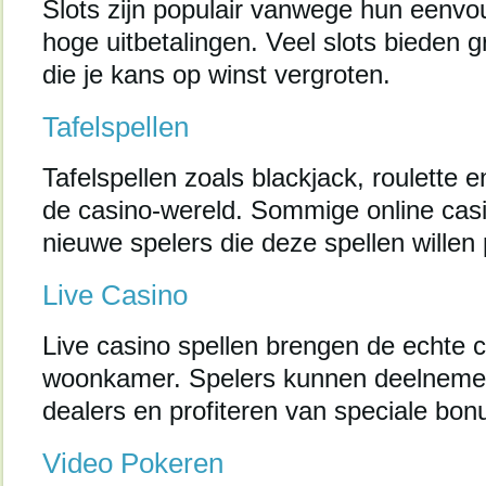
Slots zijn populair vanwege hun eenvou
hoge uitbetalingen. Veel slots bieden 
die je kans op winst vergroten.
Tafelspellen
Tafelspellen zoals blackjack, roulette e
de casino-wereld. Sommige online cas
nieuwe spelers die deze spellen willen
Live Casino
Live casino spellen brengen de echte c
woonkamer. Spelers kunnen deelnemen
dealers en profiteren van speciale bon
Video Pokeren