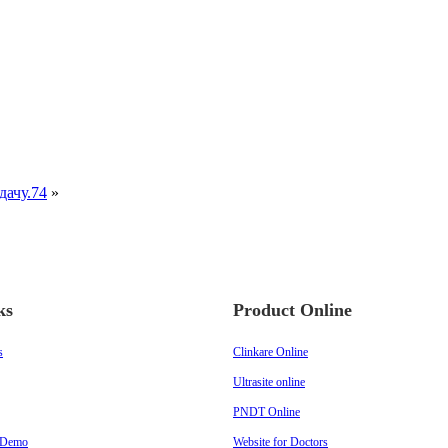
дачу.74
»
ks
Product Online
s
Clinkare Online
Ultrasite online
PNDT Online
 Demo
Website for Doctors