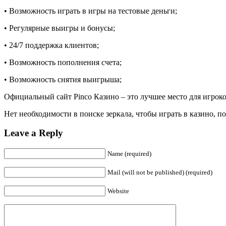
• Возможность играть в игры на тестовые деньги;
• Регулярные выигры и бонусы;
• 24/7 поддержка клиентов;
• Возможность пополнения счета;
• Возможность снятия выигрыша;
Официальный сайт Pinco Казино – это лучшее место для игроко
Нет необходимости в поиске зеркала, чтобы играть в казино, 
Leave a Reply
Name (required)
Mail (will not be published) (required)
Website