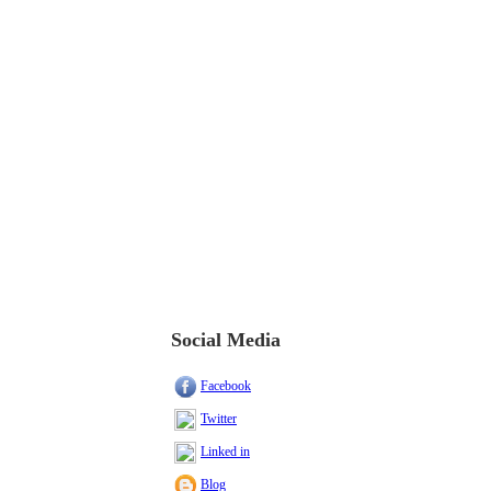
Social Media
Facebook
Twitter
Linked in
Blog