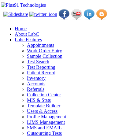
Home
About LabC
Labc Features
Appointments
Work Order Entry
Sample Collection
Test Search
Test Reporting
Patient Record
Inventory
Accounts
Referrals
Collection Center
MIS & Stats
Template Builder
Users & Access
Profile Management
LIMS Management
SMS and EMAIL
Outsourcing Tests