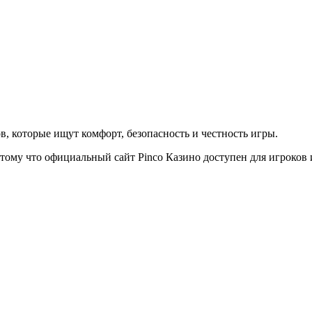
в, которые ищут комфорт, безопасность и честность игры.
потому что официальный сайт Pinco Казино доступен для игроков