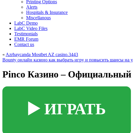
Printing Options
Alerts
Hospitals & Insurance
Miscellanous
LabC Demo
LabC Video Files
Testimonials
EMR Forum
Contact us
«
Azrbaycanda Mostbet AZ casino.3443
Bounty онлайн казино как выбрать игру и повысить шансы на у
Pinco Казино – Официальный 
▶️ ИГРАТЬ