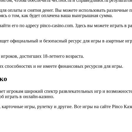
нгом, чтобы обеспечить честность и справедливость результатов
ля оплаты и снятия денег. Вы можете использовать различные пла
коясь о том, как будет оплачена ваша выигрышная сумма.
йти его по адресу pinco-casino.com. Здесь вы можете играть в 
 ищет официальный и безопасный ресурс для игры в азартные игр
 игроков, достигших 18-летнего возраста.
оих способностях и не имеете финансовых ресурсов для игры.
ко
гает игрокам широкий спектр развлекательных игр и возможност
б играть в онлайн-казино.
карточные игры, рулетку и другие. Все игры на сайте Pinco Казин