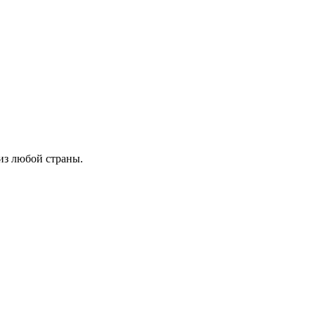
 из любой страны.