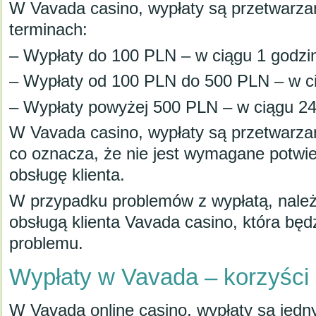
W Vavada casino, wypłaty są przetwarza
terminach:
– Wypłaty do 100 PLN – w ciągu 1 godzi
– Wypłaty od 100 PLN do 500 PLN – w ci
– Wypłaty powyżej 500 PLN – w ciągu 24
W Vavada casino, wypłaty są przetwarz
co oznacza, że nie jest wymagane potwi
obsługę klienta.
W przypadku problemów z wypłatą, należ
obsługą klienta Vavada casino, która bę
problemu.
Wypłaty w Vavada – korzyści 
W Vavada online casino, wypłaty są jedn