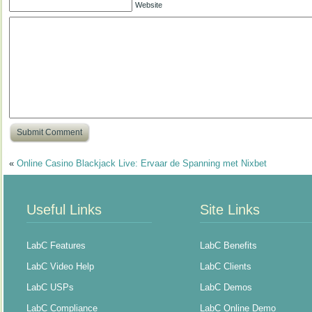
Website
«
Online Casino Blackjack Live: Ervaar de Spanning met Nixbet
Useful Links
Site Links
LabC Features
LabC Benefits
LabC Video Help
LabC Clients
LabC USPs
LabC Demos
LabC Compliance
LabC Online Demo