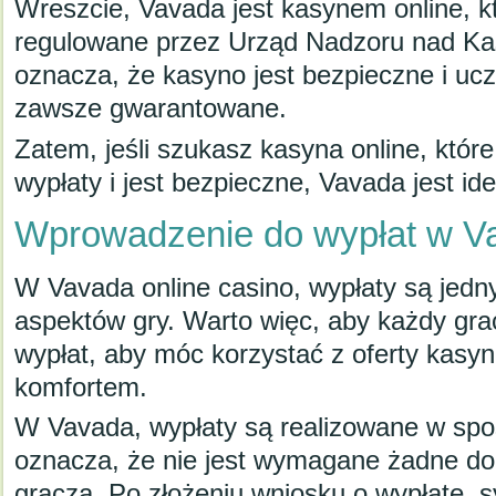
Wreszcie, Vavada jest kasynem online, kt
regulowane przez Urząd Nadzoru nad Ka
oznacza, że kasyno jest bezpieczne i ucz
zawsze gwarantowane.
Zatem, jeśli szukasz kasyna online, które 
wypłaty i jest bezpieczne, Vavada jest i
Wprowadzenie do wypłat w V
W Vavada online casino, wypłaty są jedn
aspektów gry. Warto więc, aby każdy gra
wypłat, aby móc korzystać z oferty kas
komfortem.
W Vavada, wypłaty są realizowane w spo
oznacza, że nie jest wymagane żadne do
gracza. Po złożeniu wniosku o wypłatę,