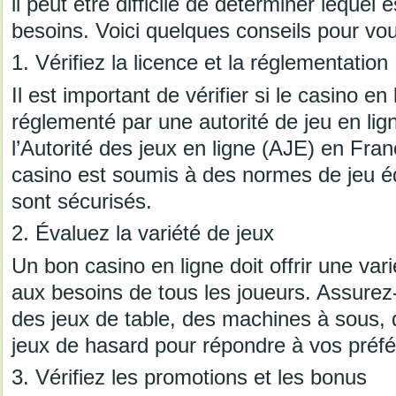
il peut être difficile de déterminer lequel 
besoins. Voici quelques conseils pour vous
1. Vérifiez la licence et la réglementation
Il est important de vérifier si le casino en 
réglementé par une autorité de jeu en l
l’Autorité des jeux en ligne (AJE) en Fran
casino est soumis à des normes de jeu éq
sont sécurisés.
2. Évaluez la variété de jeux
Un bon casino en ligne doit offrir une var
aux besoins de tous les joueurs. Assurez
des jeux de table, des machines à sous, 
jeux de hasard pour répondre à vos préf
3. Vérifiez les promotions et les bonus