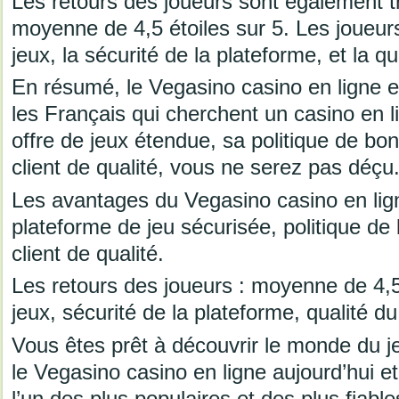
Les retours des joueurs sont également t
moyenne de 4,5 étoiles sur 5. Les joueurs
jeux, la sécurité de la plateforme, et la qu
En résumé, le Vegasino casino en ligne e
les Français qui cherchent un casino en li
offre de jeux étendue, sa politique de bo
client de qualité, vous ne serez pas déçu
Les avantages du Vegasino casino en ligne
plateforme de jeu sécurisée, politique d
client de qualité.
Les retours des joueurs : moyenne de 4,5 
jeux, sécurité de la plateforme, qualité du
Vous êtes prêt à découvrir le monde du je
le Vegasino casino en ligne aujourd’hui et
l’un des plus populaires et des plus fiabl