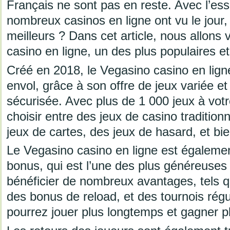
Français ne sont pas en reste. Avec l’ess
nombreux casinos en ligne ont vu le jour,
meilleurs ? Dans cet article, nous allons
casino en ligne, un des plus populaires e
Créé en 2018, le Vegasino casino en lign
envol, grâce à son offre de jeux variée et
sécurisée. Avec plus de 1 000 jeux à votr
choisir entre des jeux de casino tradition
jeux de cartes, des jeux de hasard, et bi
Le Vegasino casino en ligne est égalemen
bonus, qui est l’une des plus généreuse
bénéficier de nombreux avantages, tels 
des bonus de reload, et des tournois régu
pourrez jouer plus longtemps et gagner pl