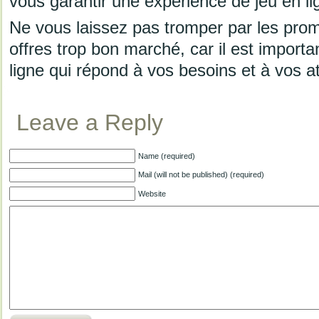
vous garantir une expérience de jeu en li
Ne vous laissez pas tromper par les pro
offres trop bon marché, car il est importa
ligne qui répond à vos besoins et à vos a
Leave a Reply
Name (required)
Mail (will not be published) (required)
Website