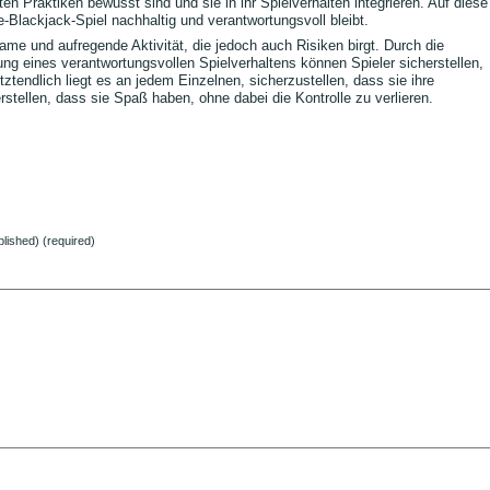
ten Praktiken bewusst sind und sie in ihr Spielverhalten integrieren. Auf diese
e-Blackjack-Spiel nachhaltig und verantwortungsvoll bleibt.
ame und aufregende Aktivität, die jedoch auch Risiken birgt. Durch die
ung eines verantwortungsvollen Spielverhaltens können Spieler sicherstellen,
Letztendlich liegt es an jedem Einzelnen, sicherzustellen, dass sie ihre
stellen, dass sie Spaß haben, ohne dabei die Kontrolle zu verlieren.
ublished) (required)