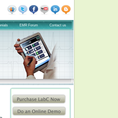
nials
EMR Forum
Contact us
de