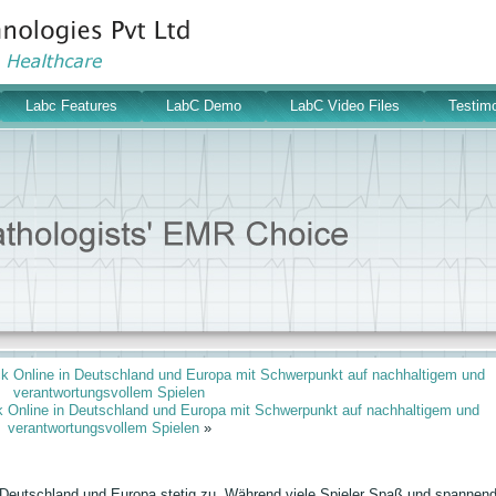
Labc Features
LabC Demo
LabC Video Files
Testimo
ck Online in Deutschland und Europa mit Schwerpunkt auf nachhaltigem und
verantwortungsvollem Spielen
k Online in Deutschland und Europa mit Schwerpunkt auf nachhaltigem und
verantwortungsvollem Spielen
»
n Deutschland und Europa stetig zu. Während viele Spieler Spaß und spannen