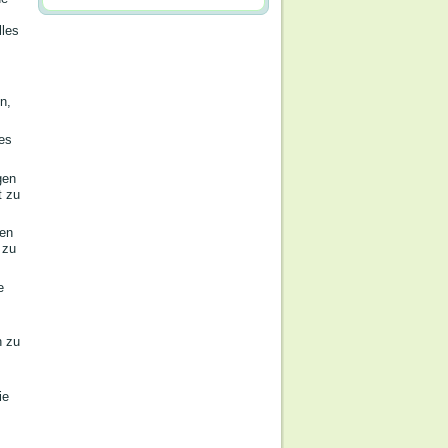
lles
n,
des
gen
t zu
ren
 zu
e
h zu
ie