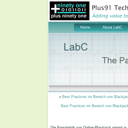
Home
About LabC
«
Best Practices im Bereich von Blackja
Best Practices im Bereich von Blackjac
Die Popularität von Online-Blackjack nimmt i