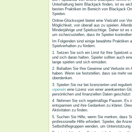
Unterhaltung beim Blackjack finden, ist es wic
besten Praktiken im Bereich von Blackjack Onl
Spielen.
Online-Glücksspiel bietet eine Vielzahl von Vo
Möglichkeit, von überall aus zu spielen. Aller
Minderjährige und Spielsüchtige. Daher ist es
um sicherzustellen, dass ihr Spielen kontrollier
Im Folgenden sind einige bewährte Praktiken a
Spielverhalten zu fördern:
1. Setzen Sie sich ein Limit für Ihre Spielzeit
und sich daran halten. Spieler sollten auch ei
lange spielen und sich ermüden.
2. Behalten Sie Ihre Gewinne und Verluste im A
haben. Wenn sie feststellen, dass sie mehr ver
überdenken.
3. Spielen Sie nur bei lizenzierten und regulie
viperwin
eine Lizenz von einer anerkannten Glü
persönlichen und finanziellen Daten geschützt 
4. Nehmen Sie sich regelmäßige Pausen. Es ist
entspannen und ihre Gedanken zu klären. Dies
Aktivitäten zu finden.
5. Suchen Sie Hilfe, wenn Sie merken, dass Si
professionelle Hilfe erfordert. Spieler, die An
Selbsthilfegruppen wenden, um Unterstützung 