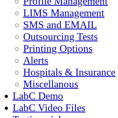
Profile Management
LIMS Management
SMS and EMAIL
Outsourcing Tests
Printing Options
Alerts
Hospitals & Insurance
Miscellanous
LabC Demo
LabC Video Files