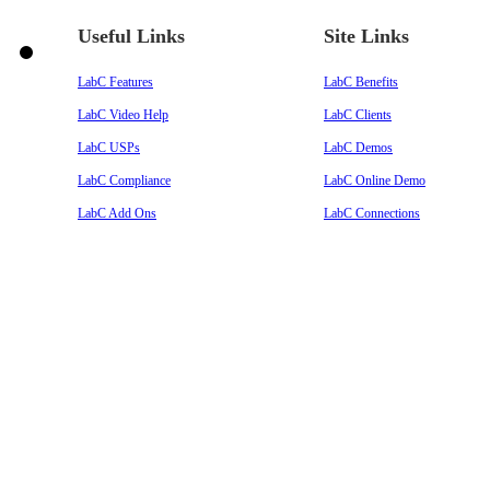
Useful Links
Site Links
LabC Features
LabC Benefits
LabC Video Help
LabC Clients
LabC USPs
LabC Demos
LabC Compliance
LabC Online Demo
LabC Add Ons
LabC Connections