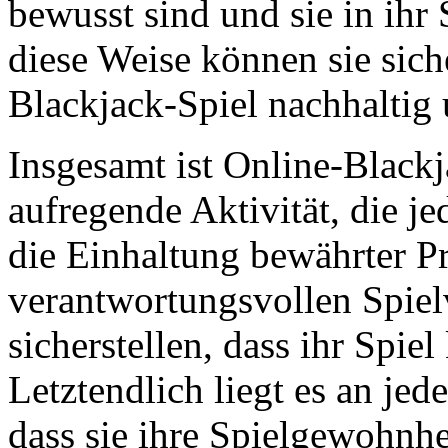
bewusst sind und sie in ihr 
diese Weise können sie siche
Blackjack-Spiel nachhaltig 
Insgesamt ist Online-Black
aufregende Aktivität, die j
die Einhaltung bewährter P
verantwortungsvollen Spiel
sicherstellen, dass ihr Spiel
Letztendlich liegt es an jed
dass sie ihre Spielgewohnh