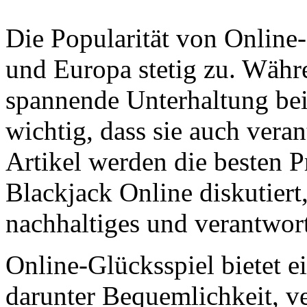
Die Popularität von Online
und Europa stetig zu. Währ
spannende Unterhaltung bei
wichtig, dass sie auch vera
Artikel werden die besten 
Blackjack Online diskutiert
nachhaltiges und verantwor
Online-Glücksspiel bietet ei
darunter Bequemlichkeit, v