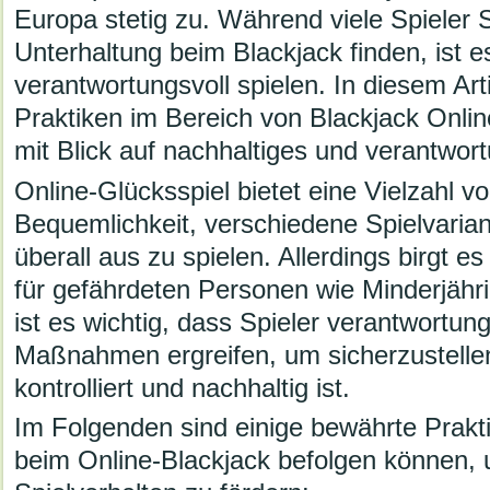
Europa stetig zu. Während viele Spiele
Unterhaltung beim Blackjack finden, ist e
verantwortungsvoll spielen. In diesem Art
Praktiken im Bereich von Blackjack Onlin
mit Blick auf nachhaltiges und verantwort
Online-Glücksspiel bietet eine Vielzahl vo
Bequemlichkeit, verschiedene Spielvarian
überall aus zu spielen. Allerdings birgt 
für gefährdeten Personen wie Minderjähr
ist es wichtig, dass Spieler verantwortu
Maßnahmen ergreifen, um sicherzustellen
kontrolliert und nachhaltig ist.
Im Folgenden sind einige bewährte Prakti
beim Online-Blackjack befolgen können,