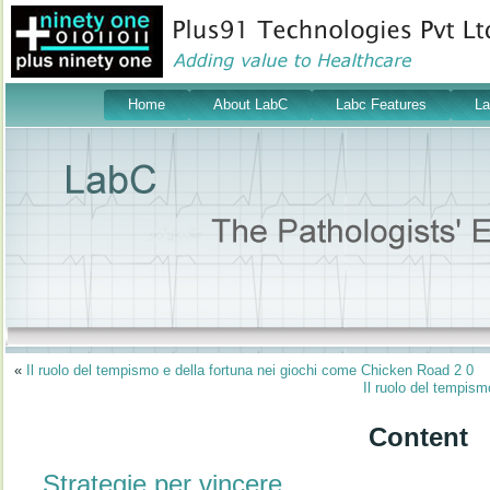
Home
About LabC
Labc Features
L
«
Il ruolo del tempismo e della fortuna nei giochi come Chicken Road 2 0
Il ruolo del tempis
Content
Strategie per vincere