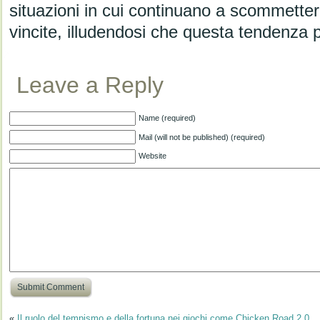
situazioni in cui continuano a scommettere
vincite, illudendosi che questa tendenza 
Leave a Reply
Name (required)
Mail (will not be published) (required)
Website
«
Il ruolo del tempismo e della fortuna nei giochi come Chicken Road 2 0