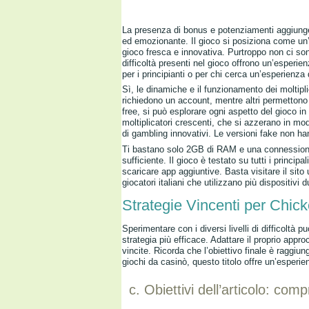
La presenza di bonus e potenziamenti aggiunge u
ed emozionante. Il gioco si posiziona come un’al
gioco fresca e innovativa. Purtroppo non ci sono ul
difficoltà presenti nel gioco offrono un’esperienz
per i principianti o per chi cerca un’esperienza 
Sì, le dinamiche e il funzionamento dei moltipli
richiedono un account, mentre altri permetton
free, si può esplorare ogni aspetto del gioco i
moltiplicatori crescenti, che si azzerano in mo
di gambling innovativi. Le versioni fake non ha
Ti bastano solo 2GB di RAM e una connessione
sufficiente. Il gioco è testato su tutti i prin
scaricare app aggiuntive. Basta visitare il si
giocatori italiani che utilizzano più dispositivi
Strategie Vincenti per Chic
Sperimentare con i diversi livelli di difficolt
strategia più efficace. Adattare il proprio appro
vincite. Ricorda che l’obiettivo finale è raggiung
giochi da casinò, questo titolo offre un’esperien
c. Obiettivi dell’articolo: c