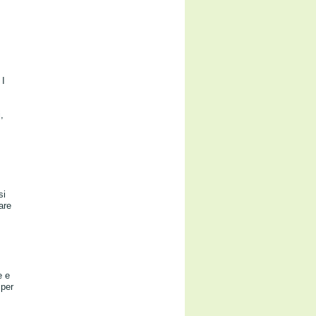
 I
,
si
are
e e
 per