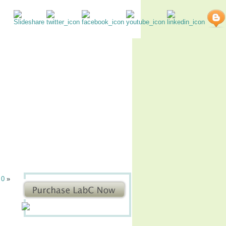
nials
EMR Forum
Contact us
 0
»