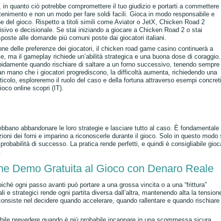
, in quanto ciò potrebbe compromettere il tuo giudizio e portarti a commettere
trattenimento e non un modo per fare soldi facili. Gioca in modo responsabile e
one del gioco. Rispetto a titoli simili come Aviator o JetX, Chicken Road 2
sivo e decisionale. Se stai iniziando a giocare a Chicken Road 2 o stai
isposte alle domande più comuni poste dai giocatori italiani.
ne delle preferenze dei giocatori, il chicken road game casino continuerà a
, ma il gameplay richiede un’abilità strategica e una buona dose di coraggio.
apidamente quando rischiare di saltare a un forno successivo, tenendo sempre
n mano che i giocatori progrediscono, la difficoltà aumenta, richiedendo una
ticolo, esploreremo il ruolo del caso e della fortuna attraverso esempi concreti
ioco online scopri (IT).
debbano abbandonare le loro strategie e lasciare tutto al caso. È fondamentale
zioni dei forni e imparino a riconoscerle durante il gioco. Solo in questo modo 
babilità di successo. La pratica rende perfetti, e quindi è consigliabile gioc
.
ne Demo Gratuita al Gioco con Denaro Reale
ché ogni passo avanti può portare a una grossa vincita o a una “frittura”
 e strategici rende ogni partita diversa dall’altra, mantenendo alta la tension
re consiste nel decidere quando accelerare, quando rallentare e quando rischiare
ibile prevedere quando è più probabile incappare in una scommessa sicura.