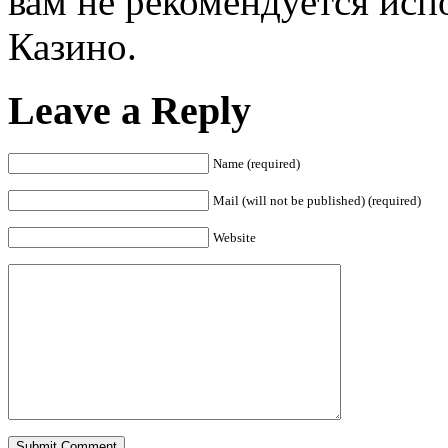
вам не рекомендуется исп
Казино.
Leave a Reply
Name (required)
Mail (will not be published) (required)
Website