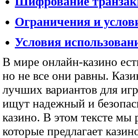
Шифрование транзак
Ограничения и услов
Условия использован
В мире онлайн-казино ест
но не все они равны. Кази
лучших вариантов для игр
ищут надежный и безопас
казино. В этом тексте мы
которые предлагает казин