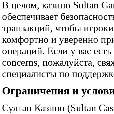
В целом, казино Sultan G
обеспечивает безопасност
транзакций, чтобы игроки
комфортно и уверенно пр
операций. Если у вас ест
concerns, пожалуйста, свя
специалисты по поддержк
Ограничения и услов
Султан Казино (Sultan Cas