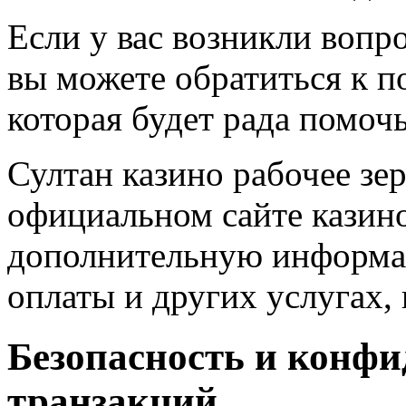
Если у вас возникли вопр
вы можете обратиться к п
которая будет рада помоч
Султан казино рабочее зе
официальном сайте казино
дополнительную информа
оплаты и других услугах, 
Безопасность и конф
транзакций