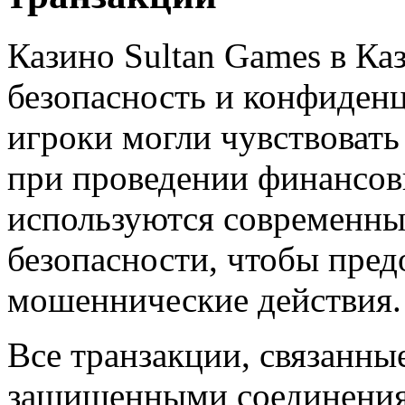
Казино Sultan Games в Ка
безопасность и конфиденц
игроки могли чувствовать
при проведении финансов
используются современны
безопасности, чтобы пре
мошеннические действия.
Все транзакции, связанны
защищенными соединения