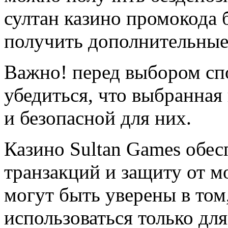
султан казино промокода
получить дополнительные
Важно! перед выбором сп
убедиться, что выбранная
и безопасной для них.
Казино Sultan Games обес
транзакций и защиту от 
могут быть уверены в том,
использоваться только для