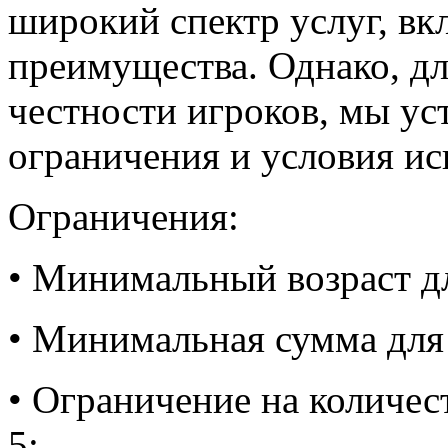
широкий спектр услуг, вк
преимущества. Однако, дл
честности игроков, мы ус
ограничения и условия ис
Ограничения:
• Минимальный возраст дл
• Минимальная сумма для 
• Ограничение на количес
5;