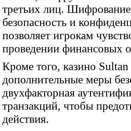
третьих лиц. Шифрование
безопасность и конфиденц
позволяет игрокам чувств
проведении финансовых о
Кроме того, казино Sulta
дополнительные меры безо
двухфакторная аутентифи
транзакций, чтобы предо
действия.