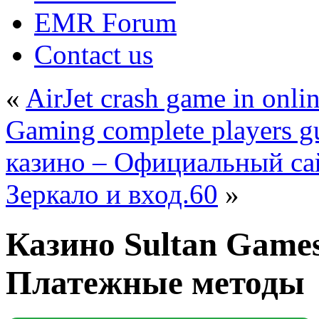
EMR Forum
Contact us
«
AirJet crash game in onl
Gaming complete players g
казино – Официальный сай
Зеркало и вход.60
»
Казино Sultan Games
Платежные методы