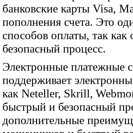
банковские карты Visa, Ma
пополнения счета. Это од
способов оплаты, так как
безопасный процесс.
Электронные платежные с
поддерживает электронны
как Neteller, Skrill, Web
быстрый и безопасный про
дополнительные преимущес